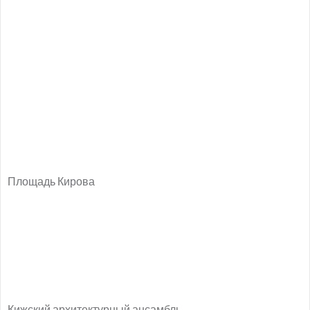
Площадь Кирова
Кижский архитектурный ансамбль