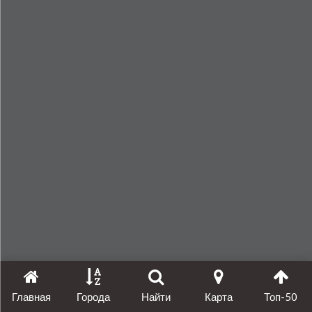
Главная
Города
Найти
Карта
Топ-50