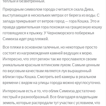
теплый и безветренный.
Природным символом города считается скала Дива,
выступающая в нескольких метрах от берега из воды. С
запада прикрывает от ветров город — гора Кошка. Это и
правда удивительная гора похожая на грациозную кошку
готовящуюся к прыжку. У Черноморского побережья
Симеиза идет ряд пляжей.
Все пляжи в основном галечные, но некоторые просто
состоят из нагромождения камней ведущих к морю.
Интересно, что этот регион так же прославился своим
уникальным красным ялтинским луком. Самым ценным
по вкусовым качествам является лук выращенный
вблизи горы Кошка. Смотреть веб камеры в реальном
времени с видом на улицы города можно круглосуточно.
Интересным есть и то, что облик Симеиза достаточно
пестрый и разнообразный. Все благодаря владельцам
земель, которые распродали тут участки с условием, что