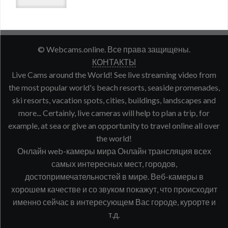
© Webcams.online. Все права защищены.
КОНТАКТЫ
Live Cams around the World! See live streaming video from
the most popular world's beach resorts, seaside promenades,
ski resorts, vacation spots, cities, buildings, landscapes and
more... Certainly, live cameras will help to plan a trip, for
example, at sea or give an opportunity to travel online all over
the world!
Онлайн web-камеры мира Онлайн трансляция всех
самых интересных мест, городов,
достопримечательностей в мире. Веб-камеры в
хорошем качестве и со звуком покажут, что происходит
именно сейчас в интересующем Вас городе, курорте и
т.д.