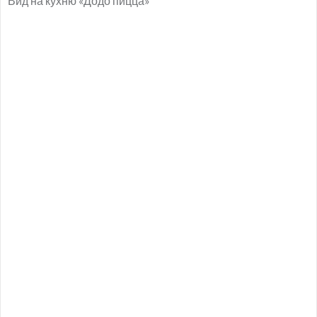
Вид на кухню «Додо пицца»