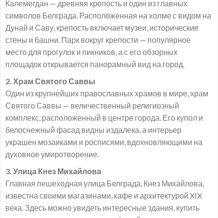
Калемегдан — древняя крепость и один из главных
символов Белграда. Расположенная на холме с видом на
Дунай и Саву, крепость включает музеи, исторические
стены и башни. Парк вокруг крепости — популярное
место для прогулок и пикников, а с его обзорных
площадок открывается панорамный вид на город.
2. Храм Святого Саввы
Один из крупнейших православных храмов в мире, храм
Святого Саввы — величественный религиозный
комплекс, расположенный в центре города. Его купол и
белоснежный фасад видны издалека, а интерьер
украшен мозаиками и росписями, вдохновляющими на
духовное умиротворение.
3. Улица Кнез Михайлова
Главная пешеходная улица Белграда, Кнез Михайлова,
известна своими магазинами, кафе и архитектурой XIX
века. Здесь можно увидеть интересные здания, купить