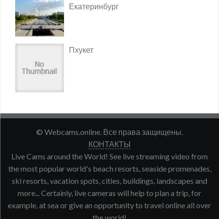
Екатеринбург
Пхукет
© Webcams.online. Все права защищены.
КОНТАКТЫ
Live Cams around the World! See live streaming video from
the most popular world's beach resorts, seaside promenades,
ski resorts, vacation spots, cities, buildings, landscapes and
more... Certainly, live cameras will help to plan a trip, for
example, at sea or give an opportunity to travel online all over
the world!