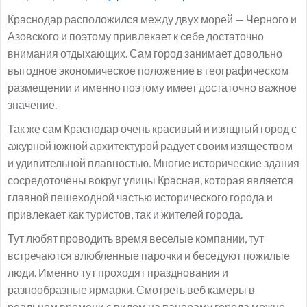
Краснодар расположился между двух морей — Черного и
Азовского и поэтому привлекает к себе достаточно
внимания отдыхающих. Сам город занимает довольно
выгодное экономическое положение в географическом
размещении и именно поэтому имеет достаточно важное
значение.
Так же сам Краснодар очень красивый и изящный город с
ажурной южной архитектурой радует своим изяществом
и удивительной плавностью. Многие исторические здания
сосредоточены вокруг улицы Красная, которая является
главной пешеходной частью исторического города и
привлекает как туристов, так и жителей города.
Тут любят проводить время веселые компании, тут
встречаются влюбленные парочки и беседуют пожилые
люди. Именно тут проходят празднования и
разнообразные ярмарки. Смотреть веб камеры в
реальном времени с видом на панораму города можно