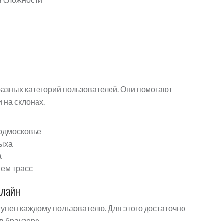
азных категорий пользователей. Они помогают
 на склонах.
Подмосковье
дыха
а
ием трасс
нлайн
упен каждому пользователю. Для этого достаточно
в браузере.