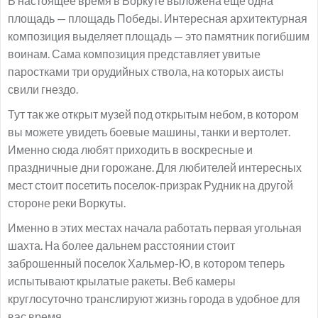
В настоящее время в Воркуте выложена еще одна
площадь — площадь Победы. Интересная архитектурная
композиция выделяет площадь — это памятник погибшим
воинам. Сама композиция представляет увитые
паростками три орудийных ствола, на которых аисты
свили гнездо.
Тут так же открыт музей под открытым небом, в котором
вы можете увидеть боевые машины, танки и вертолет.
Именно сюда любят приходить в воскресные и
праздничные дни горожане. Для любителей интересных
мест стоит посетить поселок-призрак Рудник на другой
стороне реки Воркуты.
Именно в этих местах начала работать первая угольная
шахта. На более дальнем расстоянии стоит
заброшенный поселок Хальмер-Ю, в котором теперь
испытывают крылатые ракеты. Веб камеры
круглосуточно транслируют жизнь города в удобное для
вас время.