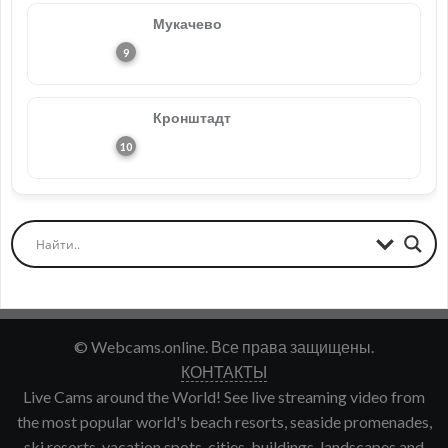
Мукачево
Кронштадт
© Webcams.online. Все права защищены.
КОНТАКТЫ
Live Cams around the World! See live streaming video from
the most popular world's beach resorts, seaside promenades,
ski resorts, vacation spots, cities, buildings, landscapes and