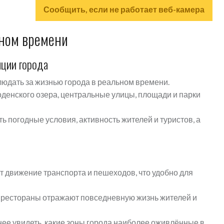
Сообщить, если не работает веб-камера
ьном времени
яции города
юдать за жизнью города в реальном времени.
енского озера, центральные улицы, площади и парки
 погодные условия, активность жителей и туристов, а
 движение транспорта и пешеходов, что удобно для
 рестораны отражают повседневную жизнь жителей и
ее увидеть, какие зоны города наиболее оживлённые в