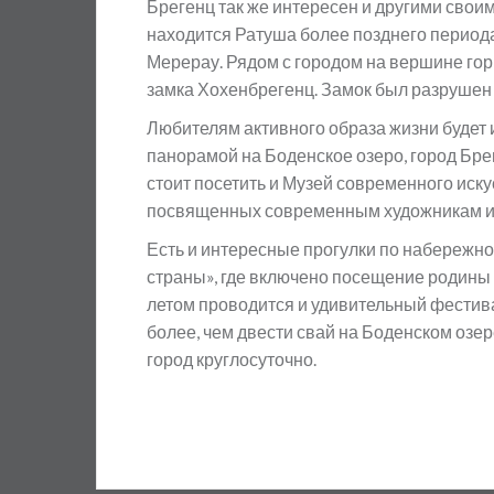
Брегенц так же интересен и другими сво
находится Ратуша более позднего периода 
Мерерау. Рядом с городом на вершине го
замка Хохенбрегенц. Замок был разрушен
Любителям активного образа жизни будет
панорамой на Боденское озеро, город Бр
стоит посетить и Музей современного иску
посвященных современным художникам и 
Есть и интересные прогулки по набережной
страны», где включено посещение родины 
летом проводится и удивительный фестив
более, чем двести свай на Боденском озе
город круглосуточно.