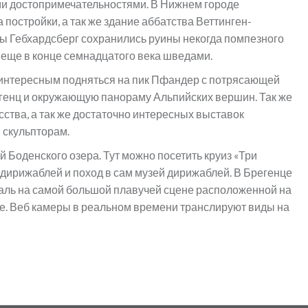
ими достопримечательностями. В Нижнем городе
постройки, а так же здание аббатства Веттинген-
ры Гебхардсберг сохранились руины некогда помпезного
 еще в конце семнадцатого века шведами.
 интересным подняться на пик Пфандер с потрясающей
егенц и окружающую панораму Альпийских вершин. Так же
сства, а так же достаточно интересных выставок
скульпторам.
 Боденского озера. Тут можно посетить круиз «Три
дирижаблей и поход в сам музей дирижаблей. В Брегенце
аль на самой большой плавучей сцене расположенной на
ре. Веб камеры в реальном времени транслируют виды на