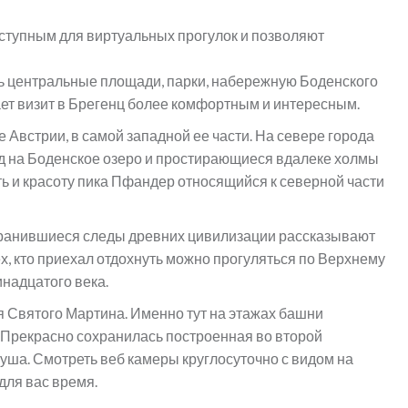
ступным для виртуальных прогулок и позволяют
 центральные площади, парки, набережную Боденского
лает визит в Брегенц более комфортным и интересным.
 Австрии, в самой западной ее части. На севере города
д на Боденское озеро и простирающиеся вдалеке холмы
ть и красоту пика Пфандер относящийся к северной части
хранившиеся следы древних цивилизации рассказывают
тех, кто приехал отдохнуть можно прогуляться по Верхнему
инадцатого века.
 Святого Мартина. Именно тут на этажах башни
 Прекрасно сохранилась построенная во второй
уша. Смотреть веб камеры круглосуточно с видом на
для вас время.