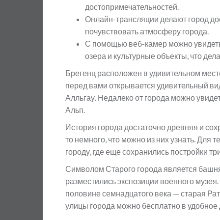
достопримечательностей.
Онлайн-трансляции делают город до
почувствовать атмосферу города.
С помощью веб-камер можно увидеть
озера и культурные объекты, что де
Брегенц расположен в удивительном месте
перед вами открывается удивительный ви
Алльгау. Недалеко от города можно увиде
Альп.
История города достаточно древняя и со
то немного, что можно из них узнать. Для 
городу, где еще сохранились постройки тр
Символом Старого города является башня
разместились экспозиции военного музея.
половине семнадцатого века — старая Рат
улицы города можно бесплатно в удобное 