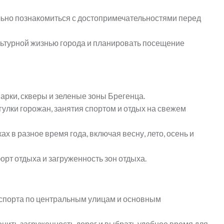
ьно познакомиться с достопримечательностями перед
льтурной жизнью города и планировать посещение
рки, скверы и зеленые зоны Брегенца.
лки горожан, занятия спортом и отдых на свежем
х в разное время года, включая весну, лето, осень и
орт отдыха и загруженность зон отдыха.
спорта по центральным улицам и основным
енить загруженность дорог и выбрать удобное время для