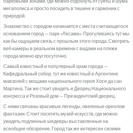
парковыми зонами, где можно отдохнуть от суеты и шума
мегаполиса и просто посидеть в тишине и гармонии с
природой.
Знакомство с городом начинается с места считающегося
основанием город — парк «Лесама». Прогуливаясь тут мы
как бы ощущаем связь с прошлым этого города. Смотреть
веб камеры в реальном времени с видами на пляжи
города можно круглосуточно.
Самый известный и популярный храм города —
Кафедральный собор, тут же известный в Аргентине
мавзолей с мощами национального героя Хосе да сан
Мартина. Так же стоит увидеть и Дворец Национального
конгресса и Розовый дом — Президентский дворец.
С ними связаны красивые легенды, овеянные ореолом
фантазии. Стоит посетить музей искусств, где можно
увидеть подлинные шедевры выставленные на
всеобщее обозрение. Город так же интересен своими