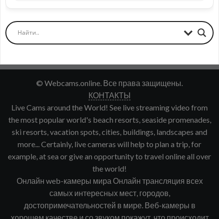
© Webcams.online. Все права защищены.
КОНТАКТЫ
Live Cams around the World! See live streaming video from
the most popular world's beach resorts, seaside promenades,
ski resorts, vacation spots, cities, buildings, landscapes and
more... Certainly, live cameras will help to plan a trip, for
example, at sea or give an opportunity to travel online all over
the world!
Онлайн web-камеры мира Онлайн трансляция всех
самых интересных мест, городов,
достопримечательностей в мире. Веб-камеры в
хорошем качестве и со звуком покажут, что происходит