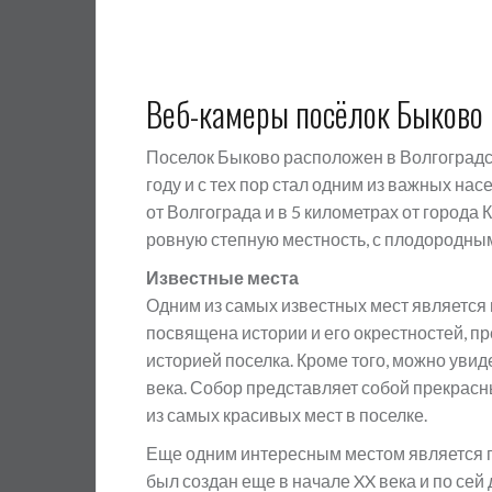
Веб-камеры посёлок Быково
Поселок Быково расположен в Волгоградск
году и с тех пор стал одним из важных на
от Волгограда и в 5 километрах от город
ровную степную местность, с плодородн
Известные места
Одним из самых известных мест является 
посвящена истории и его окрестностей, пр
историей поселка. Кроме того, можно увид
века. Собор представляет собой прекрасн
из самых красивых мест в поселке.
Еще одним интересным местом является па
был создан еще в начале XX века и по сей