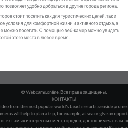
о позволяет удобно добраться в другие города региона.
торое стоит посетить как для туристических целей, так и
се условия для комфортной жизни и активного отдыха, а
ые можно посетить. С помощью веб-камер можно увидеть
отой этого места в любое время.
© Webcams.online. Все права защищены.
КОНТАКТЫ
deo from the most popular world's beach resorts, seaside promenade
meras will help to plan a trip, for example, at sea or give an opport
сех самых интересных мест, городов, достопримечательнос
ут, что происходит именно сейчас в интересующем Вас городе