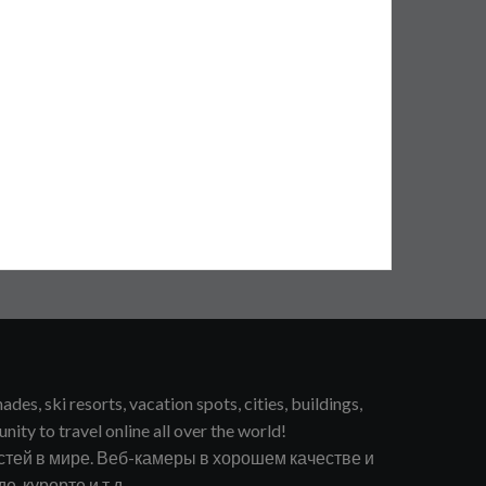
s, ski resorts, vacation spots, cities, buildings,
unity to travel online all over the world!
тей в мире. Веб-камеры в хорошем качестве и
, курорте и т.д.