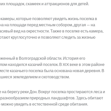
ских площадок, скамеек и аттракционов для детей.
камеры, которые позволяют увидеть жизнь поселка в
на на площади перед местным собором, другая — на
асивый вид на окрестности. Также в поселке есть камера,
отают круглосуточно и позволяют следить за жизнью
женный в Волгоградской области. История его
лом находился казачий поселок. В XIX веке в этом районе
месте казачьего поселка была основана новая деревня. В
вшиеся земледелием и скотоводством.
на берегу реки Дон. Вокруг поселка простираются леса и
 и разнообразием природных ландшафтов. Здесь обитают
 можно увидеть в естественной среде обитания.