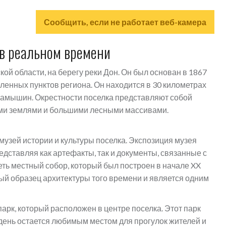
Сообщить, если не работает веб-камера
 в реальном времени
ой области, на берегу реки Дон. Он был основан в 1867
селенных пунктов региона. Он находится в 30 километрах
а Камышин. Окрестности поселка представляют собой
ыми землями и большими лесными массивами.
музей истории и культуры поселка. Экспозиция музея
едставляя как артефакты, так и документы, связанные с
еть местный собор, который был построен в начале XX
ый образец архитектуры того времени и является одним
рк, который расположен в центре поселка. Этот парк
 день остается любимым местом для прогулок жителей и