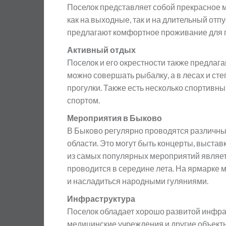
Поселок представляет собой прекрасное 
как на выходные, так и на длительный отпу
предлагают комфортное проживание для г
Активный отдых
Поселок и его окрестности также предлага
можно совершать рыбалку, а в лесах и ст
прогулки. Также есть несколько спортивны
спортом.
Мероприятия в Быково
В Быково регулярно проводятся различны
области. Это могут быть концерты, выста
из самых популярных мероприятий являет
проводится в середине лета. На ярмарке 
и насладиться народными гуляниями.
Инфраструктура
Поселок обладает хорошо развитой инфрас
медицинские учреждения и другие объекты