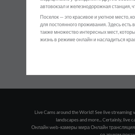
автовокзал и железнодорожная станция, чт
Поселок — это красивое и уютное место, ко
для постоянного проживания. Здесь есть в
также множество интересных мест, котор
жизнь в режиме онлайн и насладиться крас
Live Cams around the World! See live streaming vi
landscapes and more... Certainly, live ca
Онлайн web-камеры мира Онлайн трансляция в
со звуком покаж