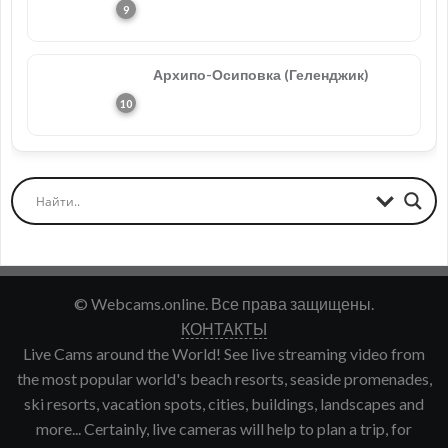
Архипо-Осиповка (Геленджик)
© Webcams.online. Все права защищены.
КОНТАКТЫ
Live Cams around the World! See live streaming video from
the most popular world's beach resorts, seaside promenades,
ski resorts, vacation spots, cities, buildings, landscapes and
more... Certainly, live cameras will help to plan a trip, for