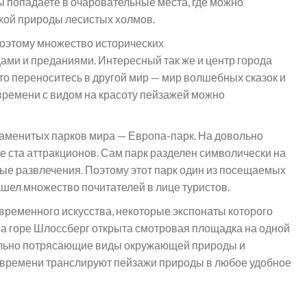
 попадаете в очаровательные места, где можно
кой природы лесистых холмов.
поэтому множество исторических
ами и преданиями. Интересный так же и центр города
то переноситесь в другой мир — мир волшебных сказок и
времени с видом на красоту пейзажей можно
наменитых парков мира — Европа-парк. На довольно
 ста аттракционов. Сам парк разделен символически на
ные развлечения. Поэтому этот парк один из посещаемых
ашел множество почитателей в лице туристов.
овременного искусства, некоторые экспонаты которого
На горе Шлоссберг открыта смотровая площадка на одной
ельно потрясающие виды окружающей природы и
 времени транслируют пейзажи природы в любое удобное