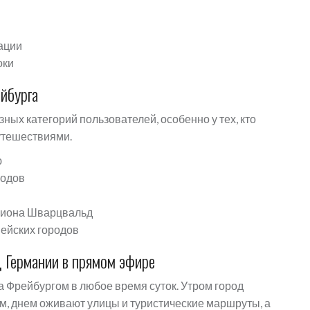
ации
оки
йбурга
ых категорий пользователей, особенно у тех, кто
утешествиями.
ю
родов
егиона Шварцвальд
пейских городов
 Германии в прямом эфире
 Фрейбургом в любое время суток. Утром город
м, днем оживают улицы и туристические маршруты, а