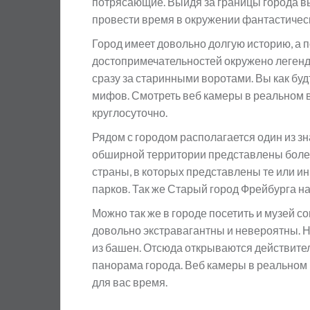
потрясающие. Выйдя за границы города вы
провести время в окружении фантастичес
Город имеет довольно долгую историю, а 
достопримечательностей окружено легенд
сразу за старинными воротами. Вы как буд
мифов. Смотреть веб камеры в реальном 
круглосуточно.
Рядом с городом располагается один из з
обширной территории представлены более
страны, в которых представлены те или и
парков. Так же Старый город Фрейбурга н
Можно так же в городе посетить и музей с
довольно экстравагантны и невероятны. 
из башен. Отсюда открываются действит
панорама города. Веб камеры в реальном
для вас время.