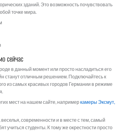
орических зданий. Это возможность почувствовать
юбой точке мира.
м
в
мо сейчас
городе в данный момент или просто насладиться его
н станут отличным решением. Подключайтесь к
ого из самых красивых городов Германии в режиме
я.
угих мест на нашем сайте, например
камеры Эксмут,
веселья, современности и в месте с тем, самый
ят учиться студенты. К тому же окрестности просто