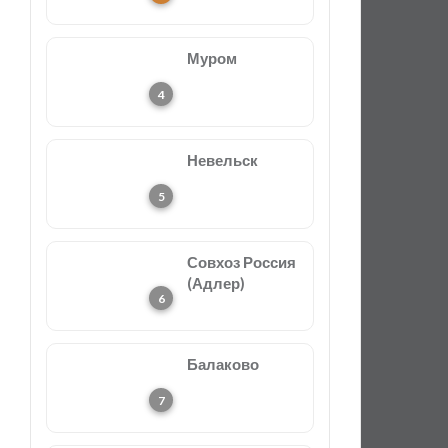
Муром
Невельск
Совхоз Россия
(Адлер)
Балаково