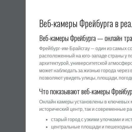
Веб-камеры Фрейбурга в ре
Веб-камеры Фрейбурга — онлайн тра
Фрейбург-им-Брайсгау — один из самых с
расположенный на юго-западе страны у п
архитектурой, университетской атмосфер
может наблюдать за жизнью города через
позволяют увидеть улицы, площади, погод
Что показывают веб-камеры Фрейбур
Онлайн камеры установлены в ключевых ме
исторический центр, так и современные р
старый город с узкими улочками и и
центральные площади и пешеходны