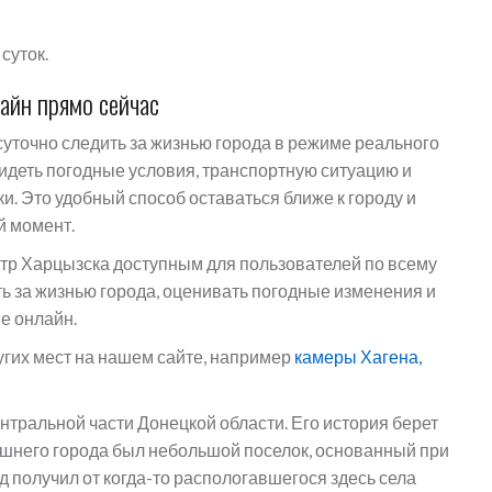
суток.
айн прямо сейчас
уточно следить за жизнью города в режиме реального
идеть погодные условия, транспортную ситуацию и
и. Это удобный способ оставаться ближе к городу и
й момент.
р Харцызска доступным для пользователей по всему
 за жизнью города, оценивать погодные изменения и
е онлайн.
угих мест на нашем сайте, например
камеры Хагена,
нтральной части Донецкой области. Его история берет
няшнего города был небольшой поселок, основанный при
 получил от когда-то распологавшегося здесь села