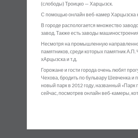
(слободы) Троицко — Харцызск.
С помощью онлайн веб-камер Харцызска н
В городе распологается множество завод
завод. Также есть заводы машиностроения,
Несмотря на промышленную направленност
памятников, среди которых памятник А.П. Ч
хАрцызска и т.д.
Горожане и гости города очень любят прогу
Чехова, бродить по бульвару Шевченка и 
новый парк в 2012 году, названный «Парк
сейчас, посмотрев онлайн веб-камеры, ко