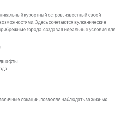
то уникальный курортный остров, известный своей
возможностями. Здесь сочетаются вулканические
прибрежные города, создавая идеальные условия для
ы
андшафты
рода
азличные локации, позволяя наблюдать за жизнью