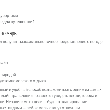
 курортами
е для путешествий
б-камеры
т получить максимально точное представление о погоде,
лайн
природой
едиземноморского отдыха
нный и удобный способ познакомиться с одним из самых
нлайн трансляции позволяют увидеть пляжи, города и
. Независимо от цели — будь то планирование
ться видами — веб-камеры станут отличным