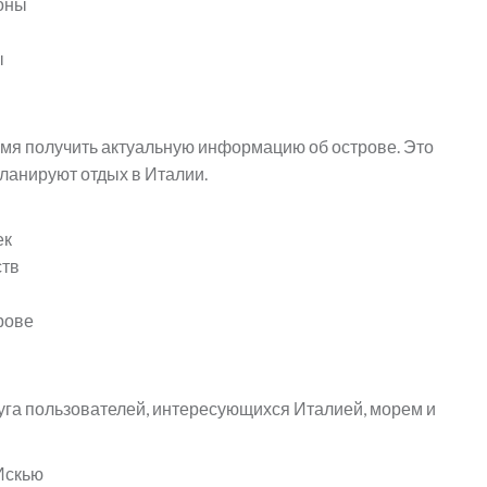
йоны
ы
мя получить актуальную информацию об острове. Это
планируют отдых в Италии.
ек
ств
рове
уга пользователей, интересующихся Италией, морем и
Искью