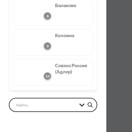
Балаково
Коломна
Совхоз Россия
(Адлер)