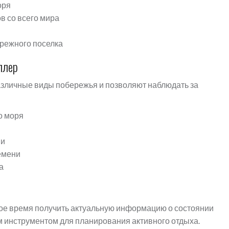
оря
в со всего мира
режного поселка
ллер
зличные виды побережья и позволяют наблюдать за
о моря
ии
емени
а
ое время получить актуальную информацию о состоянии
м инструментом для планирования активного отдыха.