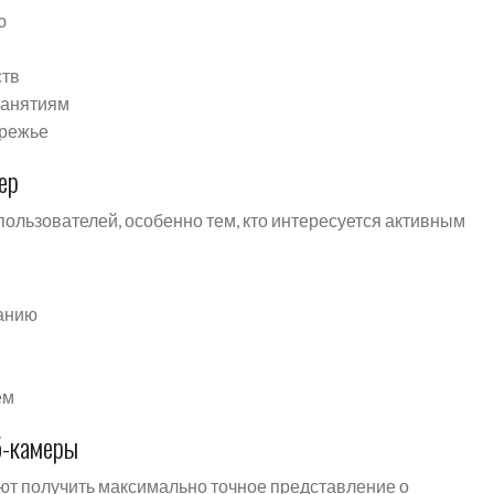
ю
ств
занятиям
ережье
ер
ользователей, особенно тем, кто интересуется активным
Данию
ем
б-камеры
т получить максимально точное представление о