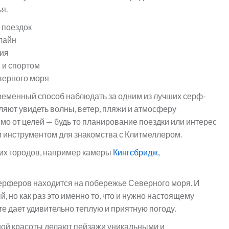
я.
 поездок
лайн
ния
 и спортом
верного моря
ременный способ наблюдать за одним из лучших серф-
яют увидеть волны, ветер, пляжи и атмосферу
о от целей — будь то планирование поездки или интерес
м инструментом для знакомства с Клитмеллером.
их городов, например камеры
Кингсбридж,
ерферов находится на побережье Северного моря. И
, но как раз это именно то, что и нужно настоящему
те дает удивительно теплую и приятную погоду.
ой красоты делают пейзажи уникальными и