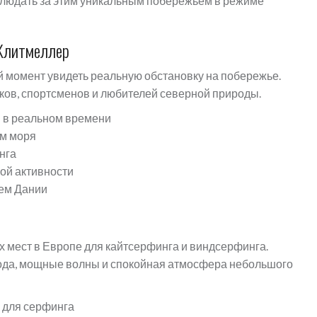
людать за этим уникальным побережьем в режиме
 Клитмеллер
 момент увидеть реальную обстановку на побережье.
ков, спортсменов и любителей северной природы.
 в реальном времени
ем моря
нга
ой активности
ьем Дании
х мест в Европе для кайтсерфинга и виндсерфинга.
ода, мощные волны и спокойная атмосфера небольшого
 для серфинга