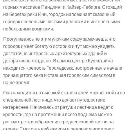
горных массивов Пендлинг и Кайзер-Гебирге. Стоящий
на берегах реки Инн, городок напоминает сказочный
городок с зелеными чистыми улочками и интересными
небольшими домиками.
Прогуливаясь по этим улочкам сразу замечаешь, что
городок имеет богатую историю и тут можно увидеть
достаточно интересных архитектурных зданий и
декоративных отделок. В самом центре Куфштайна
находится крепость Герольдсэкк, построенная в начале
тринадцатого века и ставшая городским символом в
наше время.
Она находится на высокой скале и к ней можно взойти по
специальной лестнице, что делает путешествие
интереснее. Начинаясь от ратуши лестница ведет к
крепости, где на протяжении всего подъема можно
рассмотреть изображения средневековой жизни на
стенах. Смотреть веб камеры в реальном времени с