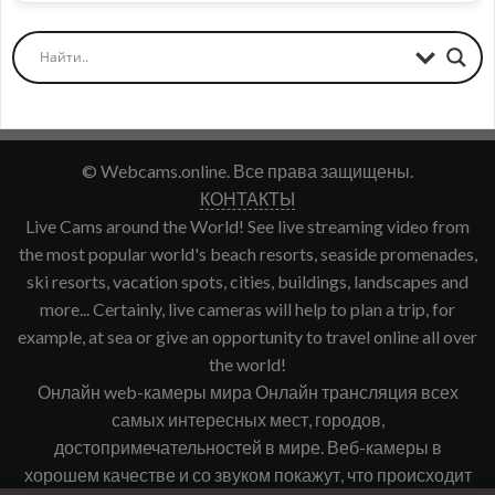
© Webcams.online. Все права защищены.
КОНТАКТЫ
Live Cams around the World! See live streaming video from
the most popular world's beach resorts, seaside promenades,
ski resorts, vacation spots, cities, buildings, landscapes and
more... Certainly, live cameras will help to plan a trip, for
example, at sea or give an opportunity to travel online all over
the world!
Онлайн web-камеры мира Онлайн трансляция всех
самых интересных мест, городов,
достопримечательностей в мире. Веб-камеры в
хорошем качестве и со звуком покажут, что происходит