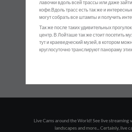
лавочки вдоль всей трассы или даже зайт
кофе.Вдоль трасс есть так же и интересн
могут собрать все штампы и получить инт
Так же после таких удивительных прогулок
центр. В Лойташе так же стоит посетить м
тут и краеведческий музей, в котором мож
круглосуточно транслируют панораму этих
Live Cams around the World! See live streaming vi
landscapes and more... Certainly, live ca