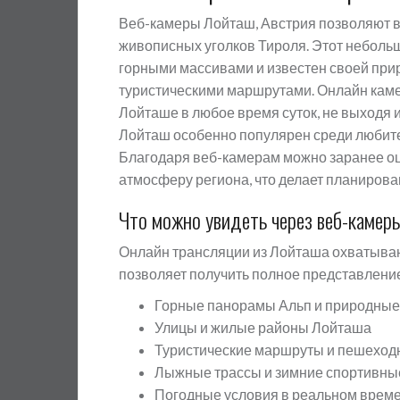
Веб-камеры Лойташ, Австрия позволяют в
живописных уголков Тироля. Этот неболь
горными массивами и известен своей при
туристическими маршрутами. Онлайн каме
Лойташе в любое время суток, не выходя и
Лойташ особенно популярен среди любител
Благодаря веб-камерам можно заранее оц
атмосферу региона, что делает планирова
Что можно увидеть через веб-камер
Онлайн трансляции из Лойташа охватывают
позволяет получить полное представление
Горные панорамы Альп и природны
Улицы и жилые районы Лойташа
Туристические маршруты и пешеход
Лыжные трассы и зимние спортивны
Погодные условия в реальном врем