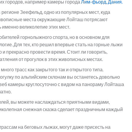
их городов, например камеры города
Лим-фьорд, Дания.
регионе Зеефельд, одно из популярных мест, куда
Живописные места окружающие Лойташ потрясают
 именно великолепие этих мест.
любителей горнолыжного спорта, но в основном для
логие. Для тех, кто решил впервые стать на горные лыжи
о и прекрасно провести время. Стоит ли говорить,
атления от прогулок в этих живописных местах.
ного трасс как закрытого так и открытого типа.
огулку по альпийским склонам вы останетесь довольно
еб камеры круглосуточно с видом на панораму Лойташа
атно.
лей, вы можете наслаждаться приятными видами,
ликолепная снежная сказка сделает праздничным каждый
трассам на беговых лыжах, могут даже присесть на