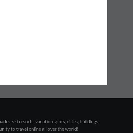
s, ski resorts, vacation spots, cities, buildings,
unity to travel online all over the world!