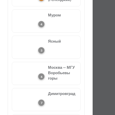
Муром
Ясный
Москва — МГУ
Воробьевы
горы
Димитровград