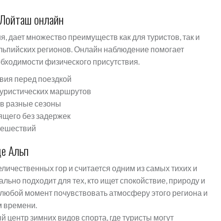
 Лойташ онлайн
, дает множество преимуществ как для туристов, так и
 альпийских регионов. Онлайн наблюдение помогает
бходимости физического присутствия.
вия перед поездкой
туристических маршрутов
 в разные сезоны
ящего без задержек
тешествий
це Альп
личественных гор и считается одним из самых тихих и
ально подходит для тех, кто ищет спокойствие, природу и
 любой момент почувствовать атмосферу этого региона и
м времени.
центр зимних видов спорта, где туристы могут