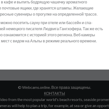
и в кафе и выпить бодрящую чашечку ароматного
ые почтовые ящики, где хранятся штампы. Желающие
ересные сувениры о прогулке на определенной трассе.
 можно посетить сауну при отеле или бассейн и спа-
узей немецкого писателя Людвига Гангхофера. Так же есть
но ознакомится с историей этого региона. Веб камеры
 мест с видом на Альпы в режиме реального времени.
© Webcams.online. Все права защищены.
КОНТАКТЫ
deo from the most popular world's beach resorts, seaside promenade
meras will help to plan a trip, for example, at sea or give an opport