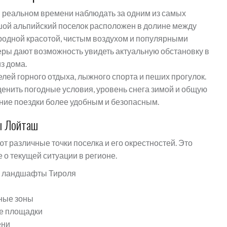
 реальном времени наблюдать за одним из самых
шой альпийский поселок расположен в долине между
родной красотой, чистым воздухом и популярными
ры дают возможность увидеть актуальную обстановку в
з дома.
ей горного отдыха, лыжного спорта и пеших прогулок.
енить погодные условия, уровень снега зимой и общую
ние поездки более удобным и безопасным.
ы Лойташ
 различные точки поселка и его окрестностей. Это
 о текущей ситуации в регионе.
е ландшафты Тироля
ные зоны
е площадки
ени