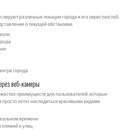
слируют различные локации города и его окрестностей.
дставление о текущей обстановке.
 волн
орода
ени
ентре города
ерез веб-камеры
жество преимуществ для пользователей, которые
и просто хотят насладиться красивыми видами
реальном времени
 пляжей и улиц