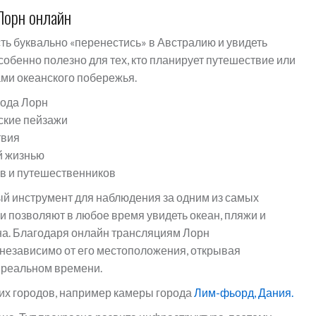
Лорн онлайн
ь буквально «перенестись» в Австралию и увидеть
собенно полезно для тех, кто планирует путешествие или
ами океанского побережья.
рода Лорн
ские пейзажи
твия
й жизнью
в и путешественников
ый инструмент для наблюдения за одним из самых
 позволяют в любое время увидеть океан, пляжи и
на. Благодаря онлайн трансляциям Лорн
 независимо от его местоположения, открывая
 реальном времени.
их городов, например камеры города
Лим-фьорд, Дания.