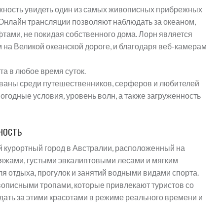
жность увидеть один из самых живописных прибрежных
 Онлайн трансляции позволяют наблюдать за океаном,
ами, не покидая собственного дома. Лорн является
на Великой океанской дороге, и благодаря веб-камерам
та в любое время суток.
ваны среди путешественников, серферов и любителей
огодные условия, уровень волн, а также загруженность
ность
й курортный город в Австралии, расположенный на
ляжами, густыми эвкалиптовыми лесами и мягким
ля отдыха, прогулок и занятий водными видами спорта.
описными тропами, которые привлекают туристов со
ать за этими красотами в режиме реального времени и