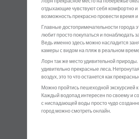
Лорн прекрасное место на побережье океа
отдыхающие чувствуют себя комфортно и 
возможность прекрасно провести время и 
Главные достопримечательности города эт
любит просто покупаться и понаблюдать з
Ведь именно здесь можно насладится зан
камеры с видом на пляж в реальном време
Лорн так же место удивительной природы. 
удивительно прекрасные леса. Нетронутая
воздух, это то что останется как прекрас
Можно пройтись пешеходной экскурсией к
Каждый водопад интересен по своему и с
с ниспадающей воды просто чудо созданн
город можно смотреть онлайн.