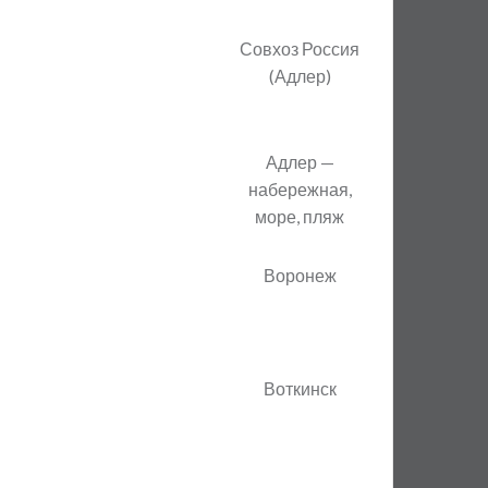
Совхоз Россия
(Адлер)
Адлер —
набережная,
море, пляж
Воронеж
Воткинск