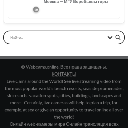
Москва — МГУ Воробьевы горы
© Webcams.online. Все права защищены.
КОНТАКТЫ
Live Cams around the World! See live streaming video from
the most popular world's beach resorts, seaside promenades,
ski resorts, vacation spots, cities, buildings, landscapes and
more... Certainly, live cameras will help to plan a trip, for
example, at sea or give an opportunity to travel online all over
the world!
Онлайн web-камеры мира Онлайн трансляция всех