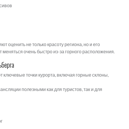
ссивов
т оценить не только красоту региона, но и его
т меняться очень быстро из-за горного расположения.
ьберга
 ключевые точки курорта, включая горные склоны,
ансляции полезными как для туристов, так и для
ог