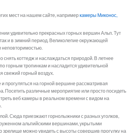
угих мест на нашем сайте, например
камеры Миконос,
ении удивительно прекрасных горных вершин Альп. Тут
я так и в зимний период. Великолепие окружающей
и неповторимостью.
 снять коттедж и наслаждаться природой. В летнее
 по горным тропинкам и насладится удивительной
 свежий горный воздух.
е и прогуляться на горной вершине рассматривая
. Посетить различные мероприятие или просто посидеть
треть веб камеры в реальном времени с видом на
.
илой. Сюда приезжают горнолыжники с разных уголков,
 окруженном альпийскими вершинами, укрытыми
 зрелище можно увидеть с высоты совершив прогулку на