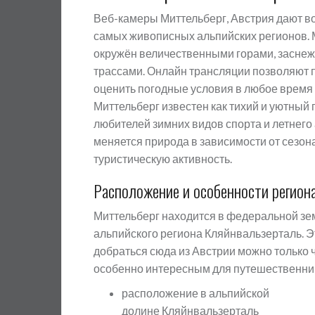
Веб-камеры Миттельберг, Австрия дают в
самых живописных альпийских регионов. 
окружён величественными горами, засн
трассами. Онлайн трансляции позволяют п
оценить погодные условия в любое время 
Миттельберг известен как тихий и уютный
любителей зимних видов спорта и летнего
меняется природа в зависимости от сезона
туристическую активность.
Расположение и особенности регион
Миттельберг находится в федеральной зем
альпийского региона Кляйнвальзерталь. Эт
добраться сюда из Австрии можно только 
особенно интересным для путешественни
расположение в альпийской
долине Кляйнвальзерталь