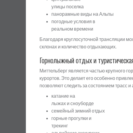
улицы поселка
панорамные виды на Альпы
погодные условия в
реальном времени
Благодаря круглосуточной трансляции мож
склонах и количество отдыхающих.
Горнолыжный отдых и туристическая
Миттельберг является частью крупного го
курортов. Это делает его особенно привл
позволяют следить за состоянием трасс и 
катание на
лыжах и сноуборде
семейный зимний отдых
горные прогулки и
трекинг
альпийские экскурсии