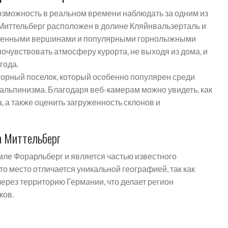
озможность в реальном времени наблюдать за одним из
Миттельберг расположен в долине Кляйнвальзерталь и
еженными вершинами и популярными горнолыжными
очувствовать атмосферу курорта, не выходя из дома, и
года.
 горный поселок, который особенно популярен среди
 альпинизма. Благодаря веб-камерам можно увидеть, как
, а также оценить загруженность склонов и
а Миттельберг
ле Форарльберг и является частью известного
о место отличается уникальной географией, так как
через территорию Германии, что делает регион
ков.