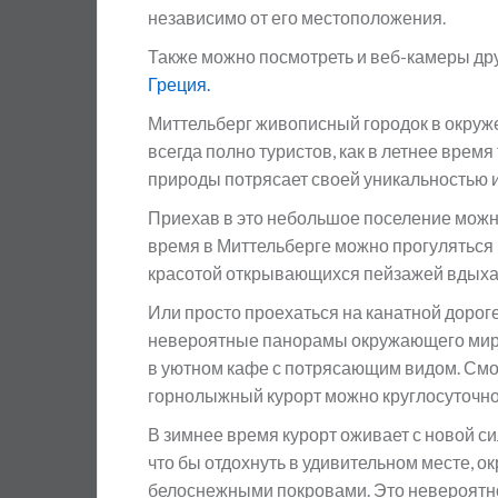
независимо от его местоположения.
Также можно посмотреть и веб-камеры др
Греция.
Миттельберг живописный городок в окруж
всегда полно туристов, как в летнее врем
природы потрясает своей уникальностью 
Приехав в это небольшое поселение можно
время в Миттельберге можно прогуляться
красотой открывающихся пейзажей вдыхая
Или просто проехаться на канатной дорог
невероятные панорамы окружающего мира
в уютном кафе с потрясающим видом. Смо
горнолыжный курорт можно круглосуточно
В зимнее время курорт оживает с новой с
что бы отдохнуть в удивительном месте,
белоснежными покровами. Это невероятно