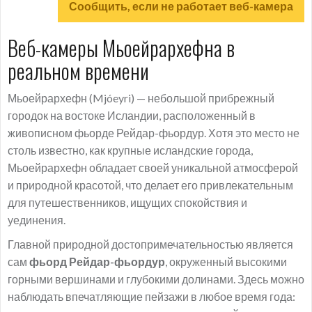
Сообщить, если не работает веб-камера
Веб-камеры Мьоейрархефна в
реальном времени
Мьоейрархефн (Mjóeyri) — небольшой прибрежный
городок на востоке Исландии, расположенный в
живописном фьорде Рейдар-фьордур. Хотя это место не
столь известно, как крупные исландские города,
Мьоейрархефн обладает своей уникальной атмосферой
и природной красотой, что делает его привлекательным
для путешественников, ищущих спокойствия и
уединения.
Главной природной достопримечательностью является
сам
фьорд Рейдар-фьордур
, окруженный высокими
горными вершинами и глубокими долинами. Здесь можно
наблюдать впечатляющие пейзажи в любое время года: