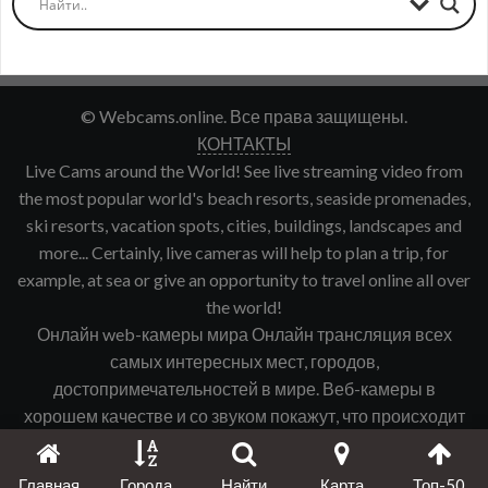
© Webcams.online. Все права защищены.
КОНТАКТЫ
Live Cams around the World! See live streaming video from
the most popular world's beach resorts, seaside promenades,
ski resorts, vacation spots, cities, buildings, landscapes and
more... Certainly, live cameras will help to plan a trip, for
example, at sea or give an opportunity to travel online all over
the world!
Онлайн web-камеры мира Онлайн трансляция всех
самых интересных мест, городов,
достопримечательностей в мире. Веб-камеры в
хорошем качестве и со звуком покажут, что происходит
именно сейчас в интересующем Вас городе, курорте и
т.д.
Главная
Города
Найти
Карта
Топ-50