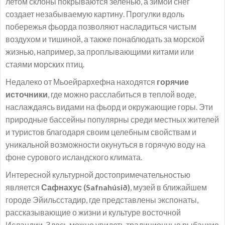
летом склоны покрываются зеленью, а зимой снег
создает незабываемую картину. Прогулки вдоль
побережья фьорда позволяют насладиться чистым
воздухом и тишиной, а также понаблюдать за морской
жизнью, например, за проплывающими китами или
стаями морских птиц.
Недалеко от Мьоейрархефна находятся
горячие
источники
, где можно расслабиться в теплой воде,
наслаждаясь видами на фьорд и окружающие горы. Эти
природные бассейны популярны среди местных жителей
и туристов благодаря своим целебным свойствам и
уникальной возможности окунуться в горячую воду на
фоне сурового исландского климата.
Интересной культурной достопримечательностью
является
Сафнахус (Safnahúsið)
, музей в ближайшем
городе Эйильсстадир, где представлены экспонаты,
рассказывающие о жизни и культуре восточной
Исландии. Здесь можно увидеть традиционные рыбацкие