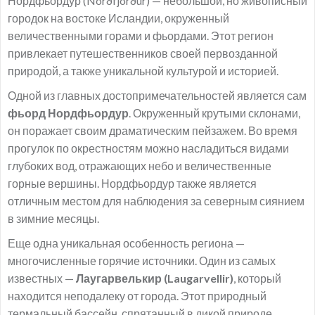
Нордфьордур (Norðfjörður) — небольшой, но живописный
городок на востоке Исландии, окруженный
величественными горами и фьордами. Этот регион
привлекает путешественников своей первозданной
природой, а также уникальной культурой и историей.
Одной из главных достопримечательностей является сам
фьорд Нордфьордур
. Окруженный крутыми склонами,
он поражает своим драматическим пейзажем. Во время
прогулок по окрестностям можно насладиться видами
глубоких вод, отражающих небо и величественные
горные вершины. Нордфьордур также является
отличным местом для наблюдения за северным сиянием
в зимние месяцы.
Еще одна уникальная особенность региона —
многочисленные горячие источники. Один из самых
известных —
Лаугарвелькир (Laugarvellir)
, который
находится неподалеку от города. Этот природный
термальный бассейн, спрятанный в дикой природе,