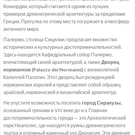
Конкордии, который считается одним из лучших
примеров древнегреческой архитектуры за пределами
Греции. Прогулка по этому месту погружает в атмосферу
античного мира.
Палермо, столица Сицилии, предлагает множество
исторических и культурных достопримечательностей.
Здесь находится Кафедральный собор Палермо,
впечатляющий своей архитектурой, а также
Дворец
норманнов (Palazzo dei Normanni)
с великолепной
Капеллой Палатин. Этот дворец был резиденцией
норманнских королей и представляет собой образец
арабской, норманнской и византийской архитектур.
Не упустите возможность посетить
город Сиракузы,
основанный греками в VIII веке до н.э. Главная
достопримечательность города — это Археологический
парк Неаполис, где находятся руины древнегреческого
театра и огромный каменный ухо Дионисия. Эти древние