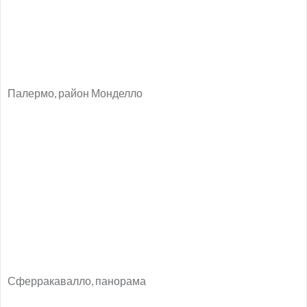
Палермо, район Монделло
Сферракавалло, панорама