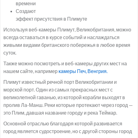
времени
Создают
эффект присутствия в Плимуте
Используя веб-камеры Плимут, Великобритания, можно
всегда оставаться в курсе событий и наслаждаться
живыми видами британского побережья в любое время
суток.
Также можно посмотреть и веб-камеры других мест на
нашем сайте, например
камеры Печ, Венгрия.
Плимут известный речной порт Великобритании и
морской порт. Один из самых прекрасных мест с
великолепной гаванью, из которой корабли выходят в
пролив Ла-Манш. Реки которые протекают через город —
это Плим, давшая название городу и река Теймар.
Основной отраслью благодаря которой развивается
город является судостроение, но с другой стороны город