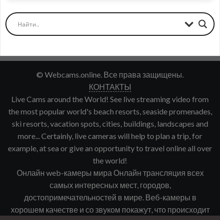
© Webcams.online. Все права защищены.
КОНТАКТЫ
Live Cams around the World! See live streaming video from
the most popular world's beach resorts, seaside promenades,
ski resorts, vacation spots, cities, buildings, landscapes and
more... Certainly, live cameras will help to plan a trip, for
example, at sea or give an opportunity to travel online all over
the world!
Онлайн web-камеры мира Онлайн трансляция всех
самых интересных мест, городов,
достопримечательностей в мире. Веб-камеры в
хорошем качестве и со звуком покажут, что происходит