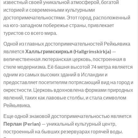
известный своей уникальной атмосферой, богатой
историей и современными культурными
достопримечательностями. Этот город, расположенный
на юго-западном побережье страны, привлекает
туристов со всего мира.
Одной из главных достопримечательностей Рейкьявика
является
Халльгримскиркья (Hallgrímskirkja)
—
величественная лютеранская церковь, построенная в
стиле модернизма. Её башня высотой 74 метра является
одним из самых высоких зданий в Исландии и
предоставляет посетителям потрясающий вид на город и
окрестности. Церковь вдохновлена формами природных
явлений, таких как лавовые столбы, и стала символом
Рейкьявика.
Еще одной знаковой достопримечательностью является
Перлан (Perlan)
— уникальный культурный центр,
построенный на бывших резервуарах горячей воды.