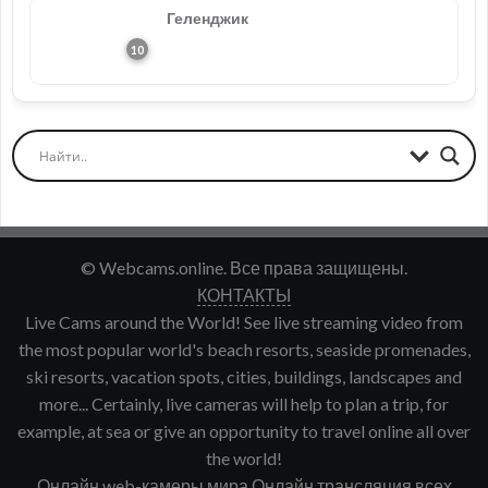
Геленджик
© Webcams.online. Все права защищены.
КОНТАКТЫ
Live Cams around the World! See live streaming video from
the most popular world's beach resorts, seaside promenades,
ski resorts, vacation spots, cities, buildings, landscapes and
more... Certainly, live cameras will help to plan a trip, for
example, at sea or give an opportunity to travel online all over
the world!
Онлайн web-камеры мира Онлайн трансляция всех