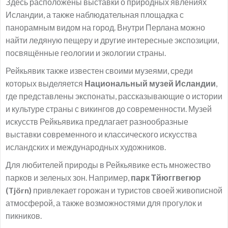
Здесь расположены выставки о природных явлениях
Исландии, а также наблюдательная площадка с
панорамным видом на город. Внутри Перлана можно
найти ледяную пещеру и другие интересные экспозиции,
посвящённые геологии и экологии страны.
Рейкьявик также известен своими музеями, среди
которых выделяется
Национальный музей Исландии
,
где представлены экспонаты, рассказывающие о истории
и культуре страны с викингов до современности. Музей
искусств Рейкьявика предлагает разнообразные
выставки современного и классического искусства
исландских и международных художников.
Для любителей природы в Рейкьявике есть множество
парков и зеленых зон. Например,
парк Тйюггвегюр
(Tjörn)
привлекает горожан и туристов своей живописной
атмосферой, а также возможностями для прогулок и
пикников.