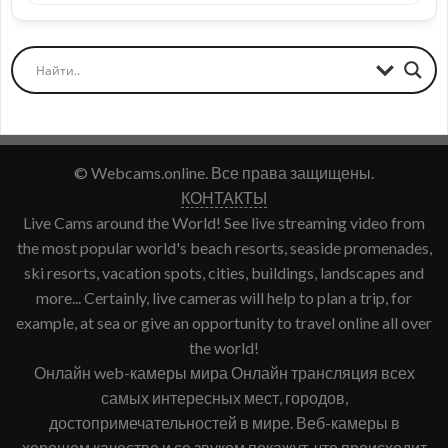
© Webcams.online. Все права защищены.
КОНТАКТЫ
Live Cams around the World! See live streaming video from
the most popular world's beach resorts, seaside promenades,
ski resorts, vacation spots, cities, buildings, landscapes and
more... Certainly, live cameras will help to plan a trip, for
example, at sea or give an opportunity to travel online all over
the world!
Онлайн web-камеры мира Онлайн трансляция всех
самых интересных мест, городов,
достопримечательностей в мире. Веб-камеры в
хорошем качестве и со звуком покажут, что происходит