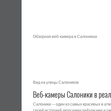
Обзорная веб-камера в Салониках
Вид на улицы Салоников
Веб-камеры Салоники в реа
Салоники — один из самых красивых и атм
своей историей, морскими пейзажами и о