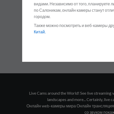
видами. Независимо от того, планируете л
по Салоникам, онлайн камеры станут отл
городом.
Также можно посмотреть и веб-камеры др
Китай.
Live Cams around the World! See live streaming vi
landscapes and more... Certainly, live ca
Онлайн web-камеры мира Онлайн трансляция в
со звуком покаж