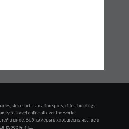
s, ski resorts, vacation spots, cities, buildings,
unity to travel online all over the world!
тей в мире. Веб-камеры в хорошем качестве и
, курорте и т.д.