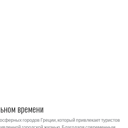
льном времени
осферных городов Греции, который привлекает туристов
живленной городской жизнью. Благодаря современным