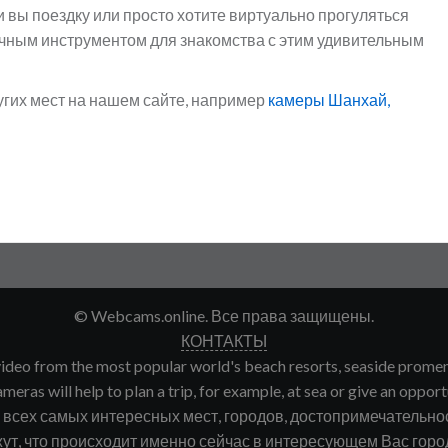
и вы поездку или просто хотите виртуально прогуляться
ичным инструментом для знакомства с этим удивительным
угих мест на нашем сайте, например
камеры Шанхай,
© Webcams.online. Все права защищены.
КОНТАКТЫ
deo from the most popular world's beach resorts, seaside promenade
meras will help to plan a trip, for example, at sea or give an opport
сех самых интересных мест, городов, достопримечательнос
ут, что происходит именно сейчас в интересующем Вас городе