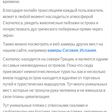
времени.
Благодаря онлайн трансляциям каждый пользователь
может в любой момент насладиться атмосферой
Скопелоса, увидеть живописные пейзажи острова и
почувствовать дух греческого побережья прямо через
экран.
Также можно посмотреть и веб-камеры других мест на
нашем сайте, например
камеры Сеговия, Испания.
Скопелос находится на севере Греции, и является одним
из самых неизведанных островов. Пока что сюда
приезжают немногочисленные туристы, как и несколько
веков подряд остров находится вдалеке от торговых
путей и туристических маршрутов. Тут много уникальных
мест, которые не тронула рука человека и не вмешала в
свои планы цивилизация.
Тут уникальные пляжи с отвесными скалами и
глубоководными бухтами, песочные пляжи, окруженные