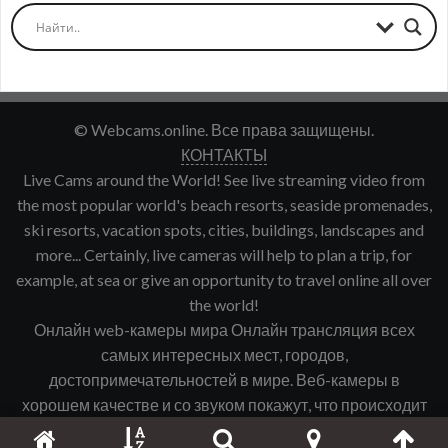
© Webcams.online. Все права защищены.
КОНТАКТЫ
Live Cams around the World! See live streaming video from
the most popular world's beach resorts, seaside promenades,
ski resorts, vacation spots, cities, buildings, landscapes and
more... Certainly, live cameras will help to plan a trip, for
example, at sea or give an opportunity to travel online all over
the world!
Онлайн web-камеры мира Онлайн трансляция всех
самых интересных мест, городов,
достопримечательностей в мире. Веб-камеры в
хорошем качестве и со звуком покажут, что происходит
именно сейчас в интересующем Вас городе, курорте и