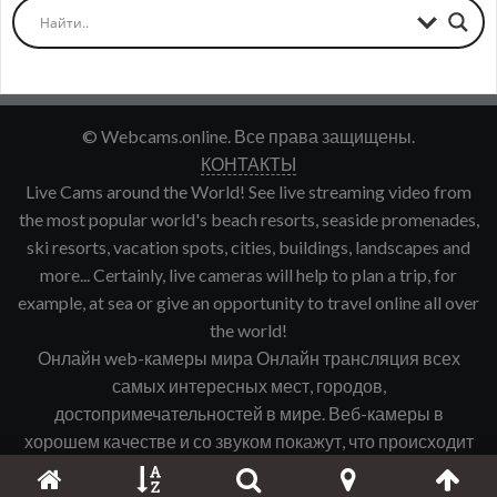
© Webcams.online. Все права защищены.
КОНТАКТЫ
Live Cams around the World! See live streaming video from
the most popular world's beach resorts, seaside promenades,
ski resorts, vacation spots, cities, buildings, landscapes and
more... Certainly, live cameras will help to plan a trip, for
example, at sea or give an opportunity to travel online all over
the world!
Онлайн web-камеры мира Онлайн трансляция всех
самых интересных мест, городов,
достопримечательностей в мире. Веб-камеры в
хорошем качестве и со звуком покажут, что происходит
именно сейчас в интересующем Вас городе, курорте и
т.д.