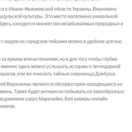
я в Ивано-Франковской области Украины. Верховину
уцульской культуры. Это место наполнено уникальной
Здесь находится множество незабываемых природных и
с видом на городские пейзажи можно в удобное для вас
за яркими впечатлениями, но и для того чтобы глубже
дь именно здесь можно услышать историю о легендарной
 врагов, или же поискать тайные сокровища Довбуша.
тей Верховины являются обсерватория находящаяся на
амень. Также будет интересно побывать на пикообразных
 ледниковое озеро Маричейка. Веб камеры онлайн
ремени.