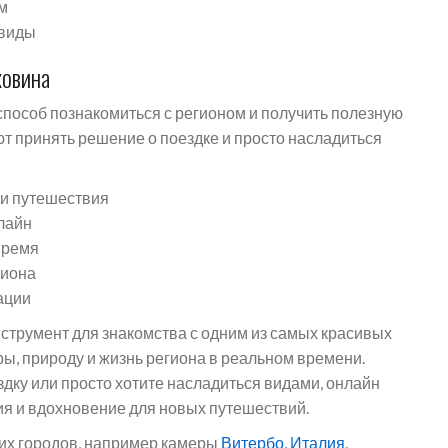
м
 виды
ховина
пособ познакомиться с регионом и получить полезную
 принять решение о поездке и просто насладиться
и путешествия
лайн
время
гиона
ации
струмент для знакомства с одним из самых красивых
ры, природу и жизнь региона в реальном времени.
здку или просто хотите насладиться видами, онлайн
я и вдохновение для новых путешествий.
их городов, например камеры
Витербо, Италия
.