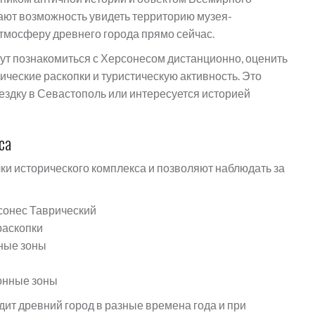
ют возможность увидеть территорию музея-
тмосферу древнего города прямо сейчас.
ут познакомиться с Херсонесом дистанционно, оценить
ические раскопки и туристическую активность. Это
оездку в Севастополь или интересуется историей
са
и исторического комплекса и позволяют наблюдать за
сонес Таврический
раскопки
ные зоны
онные зоны
дит древний город в разные времена года и при