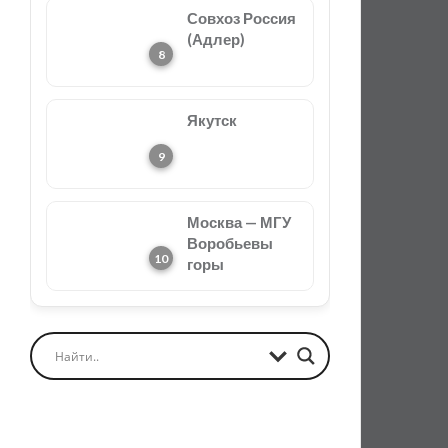
Совхоз Россия
(Адлер)
Якутск
Москва — МГУ
Воробьевы
горы