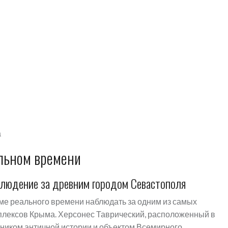
а
альном времени
блюдение за древним городом Севастополя
е реального времени наблюдать за одним из самых
плексов Крыма. Херсонес Таврический, расположенный в
ником античной истории и объектом Всемирного