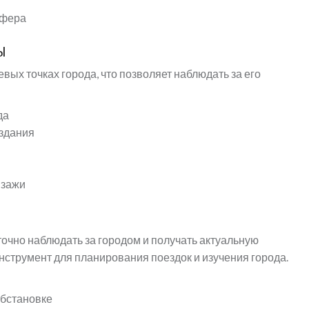
сфера
ы
ых точках города, что позволяет наблюдать за его
да
 здания
йзажи
очно наблюдать за городом и получать актуальную
струмент для планирования поездок и изучения города.
обстановке