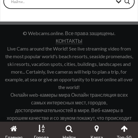
© Webcams.online. Все права защищены.
КОНТАКТЫ
Live Cams around the World! See live streaming video from
the most popular world's beach resorts, seaside promenades,
ski resorts, vacation spots, cities, buildings, landscapes and
more... Certainly, live cameras will help to plan a trip, for
example, at sea or give an opportunity to travel online all over
the world!
Онлайн web-камеры мира Онлайн трансляция всех
самых интересных мест, городов,
достопримечательностей в мире. Веб-камеры в
хорошем качестве и со звуком покажут, что происходит
именно сейчас в интересующем Вас городе, курорте и
т.д.
Главная
Города
Найти
Карта
Топ-50